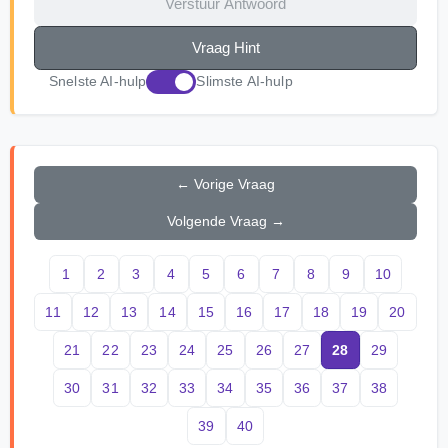
Verstuur Antwoord
Vraag Hint
Snelste AI-hulp
Slimste AI-hulp
← Vorige Vraag
Volgende Vraag →
1
2
3
4
5
6
7
8
9
10
11
12
13
14
15
16
17
18
19
20
21
22
23
24
25
26
27
28
29
30
31
32
33
34
35
36
37
38
39
40