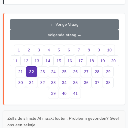
← Vorige Vraag
Volgende Vraag →
1
2
3
4
5
6
7
8
9
10
11
12
13
14
15
16
17
18
19
20
21
22
23
24
25
26
27
28
29
30
31
32
33
34
35
36
37
38
39
40
41
Zelfs de slimste AI maakt fouten. Probleem gevonden? Geef
ons een seintje!