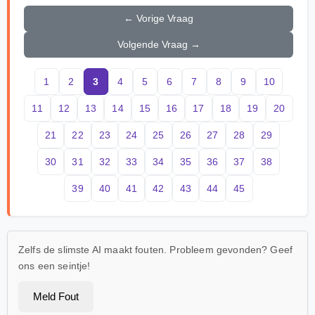
← Vorige Vraag
Volgende Vraag →
1
2
3
4
5
6
7
8
9
10
11
12
13
14
15
16
17
18
19
20
21
22
23
24
25
26
27
28
29
30
31
32
33
34
35
36
37
38
39
40
41
42
43
44
45
Zelfs de slimste AI maakt fouten. Probleem gevonden? Geef
ons een seintje!
Meld Fout